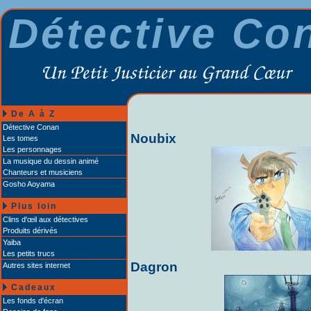
Détective Co
De A à Z
Détective Conan
Noubix
Les tomes
Les personnages
La musique du dessin animé
Chanteurs et musiciens
Gosho Aoyama
Plus loin
Clins d'œil aux détectives
Produits dérivés
Yaiba
Les petits trucs
Dagron
Autres sites internet
Cadeaux
Les fonds d'écran