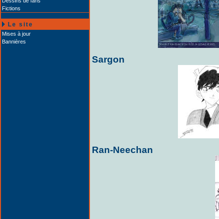
Dessins de fans
Fictions
Le site
Mises à jour
Bannières
Sargon
Ran-Neechan