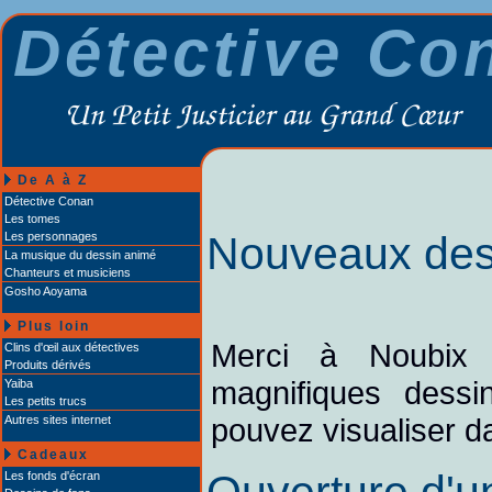
Détective Co
De A à Z
Détective Conan
Les tomes
Nouveaux des
Les personnages
La musique du dessin animé
Chanteurs et musiciens
Gosho Aoyama
Plus loin
Merci à Noubix
Clins d'œil aux détectives
Produits dérivés
magnifiques dessi
Yaiba
Les petits trucs
pouvez visualiser d
Autres sites internet
Cadeaux
Les fonds d'écran