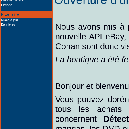
Ouverture d'u
Dessins de fans
Fictions
Le site
Mises à jour
Nous avons mis à j
Bannières
nouvelle API eBay, 
Conan sont donc vis
La boutique a été f
Bonjour et bienvenu
Vous pouvez doréna
tous les achats 
concernent
Détec
mangas, les DVD ou