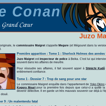
ve Conan
Juzo Ma
originale, le
commissaire Maigret
s'appelle
Megure
(et Mégouret dans la versio
).
Première apparition : Tome 1 : Sherlock Holmes des années 
Juzo Maigret
est
inspecteur de police
à Beika. C'est lui qui intervie
souvent dans les affaires de meurtre.
Pour résoudre ses affaires, il fait souvent appel à
Shinichi Kudô
entièrement confiance.
Tome 1 - Dossier 7 : Trop de sang pour une star
Le commissaire Maigret enquête dans l'appartement de
Yoko Okino
e
Kogoro Mouri
pour la première fois depuis que celui-ci a quitté la
devenir détective. Il en garde un très mauvais souvenir car déjà à l'é
s doué.
er 9 : Un malentendu fatal