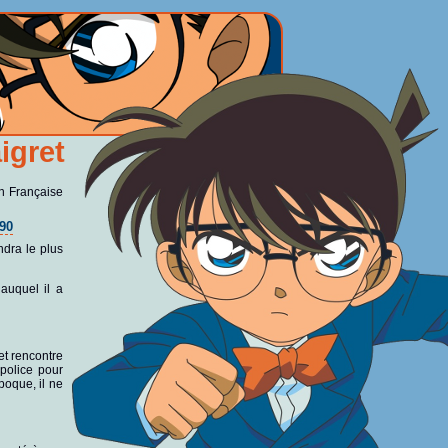
igret
n Française
90
ndra le plus
auquel il a
t rencontre
 police pour
poque, il ne