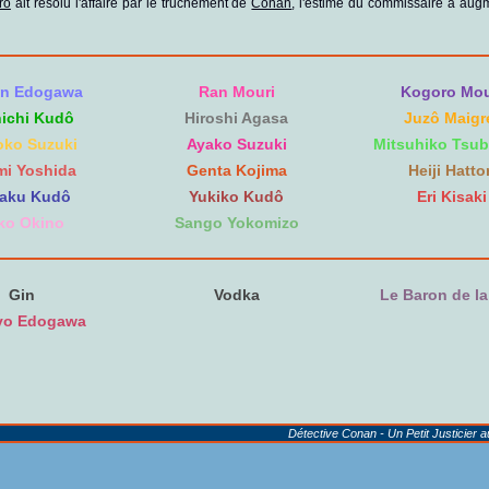
ro
ait résolu l'affaire par le truchement de
Conan
, l'estime du commissaire a aug
n Edogawa
Ran Mouri
Kogoro Mou
nichi Kudô
Hiroshi Agasa
Juzô Maigr
ko Suzuki
Ayako Suzuki
Mitsuhiko Tsub
mi Yoshida
Genta Kojima
Heiji Hattor
aku Kudô
Yukiko Kudô
Eri Kisaki
ko Okino
Sango Yokomizo
Gin
Vodka
Le Baron de la
yo Edogawa
Détective Conan - Un Petit Justicier 