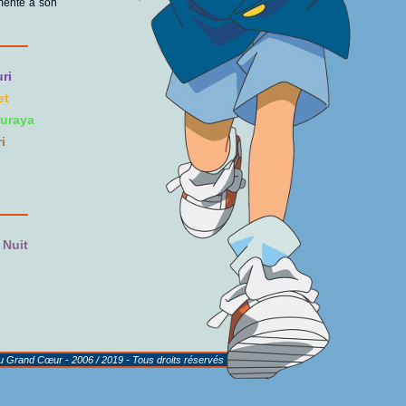
menté à son
ri
et
uraya
i
 Nuit
au Grand Cœur - 2006 / 2019 - Tous droits réservés