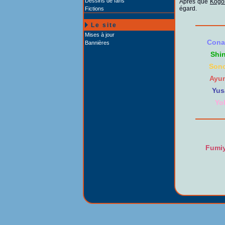
Dessins de fans
Après que
Kogo
égard.
Fictions
Le site
Mises à jour
Cona
Bannières
Shi
Sono
Ayu
Yus
Yo
Fumi