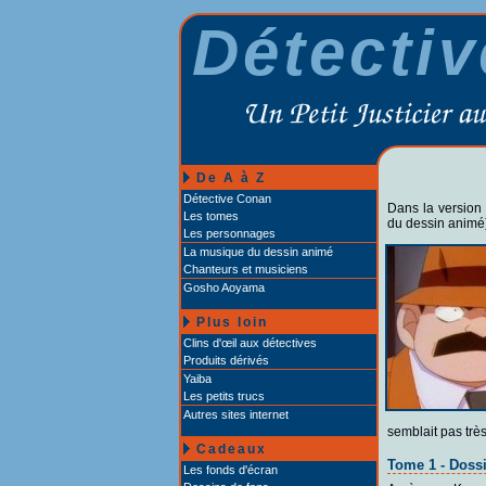
Détecti
De A à Z
Détective Conan
Dans la version 
Les tomes
du dessin animé
Les personnages
La musique du dessin animé
Chanteurs et musiciens
Gosho Aoyama
Plus loin
Clins d'œil aux détectives
Produits dérivés
Yaiba
Les petits trucs
Autres sites internet
semblait pas trè
Cadeaux
Tome 1 - Dossi
Les fonds d'écran